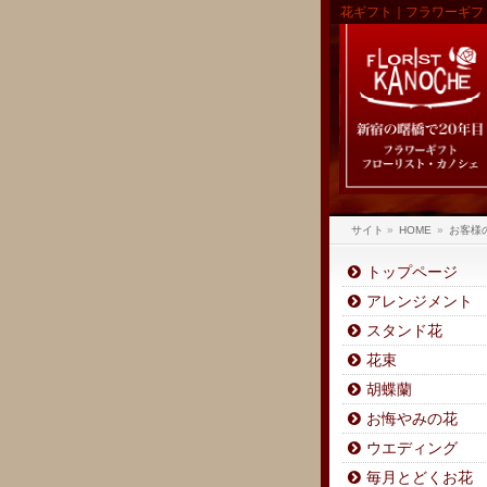
花ギフト｜フラワーギフ
サイト
»
HOME
»
お客様
トップページ
アレンジメント
スタンド花
花束
胡蝶蘭
お悔やみの花
ウエディング
毎月とどくお花