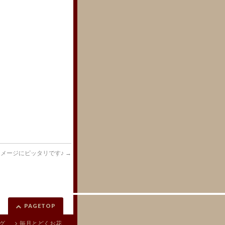
メージにピッタリです♪
→
PAGETOP
グ
毎月とどくお花