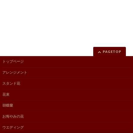
PAGETOP
トップページ
アレンジメント
スタンド花
花束
胡蝶蘭
お悔やみの花
ウエディング