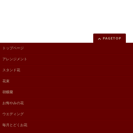
PAGETOP
トップページ
アレンジメント
スタンド花
花束
胡蝶蘭
お悔やみの花
ウエディング
毎月とどくお花