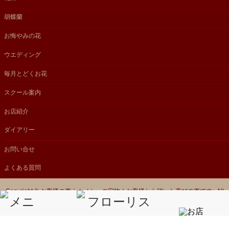
胡蝶蘭
お悔やみの花
ウエディング
毎月とどくお花
スクール案内
お店紹介
ダイアリー
お問い合せ
よくある質問
Copyright ©
お客様の声｜カノシェの宝物！お客様から頂いた喜びの声です♪
All
Rights Reserved.