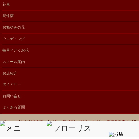
花束
胡蝶蘭
お悔やみの花
ウエディング
毎月とどくお花
スクール案内
お店紹介
ダイアリー
お問い合せ
よくある質問
Copyright ©
お客様の声｜カノシェの宝物！お客様から頂いた喜びの声です♪
All
Rights Reserved.