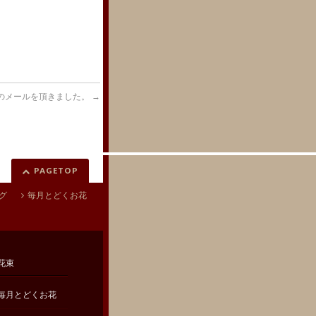
のメールを頂きました。
→
PAGETOP
グ
毎月とどくお花
花束
毎月とどくお花