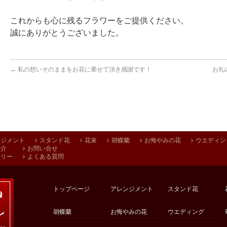
これからも心に残るフラワーをご提供ください。
誠にありがとうございました。
←
私の想いそのままをお花に乗せて頂き感謝です！
お礼
ンジメント
スタンド花
花束
胡蝶蘭
お悔やみの花
ウエディン
紹介
お問い合せ
アリー
よくある質問
トップページ
アレンジメント
スタンド花
胡蝶蘭
お悔やみの花
ウエディング