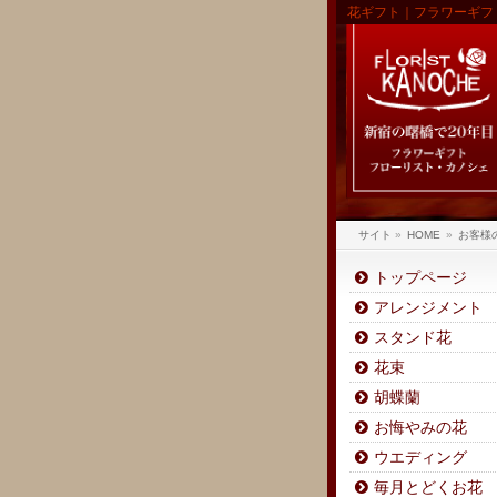
花ギフト｜フラワーギフ
サイト
»
HOME
»
お客様
トップページ
アレンジメント
スタンド花
花束
胡蝶蘭
お悔やみの花
ウエディング
毎月とどくお花