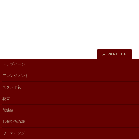
PAGETOP
トップページ
アレンジメント
スタンド花
花束
胡蝶蘭
お悔やみの花
ウエディング