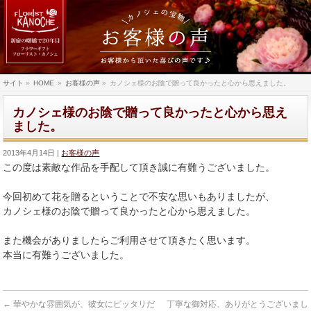
サイト
»
HOME
»
お客様の声
»
カノシェ様のお陰で贈って良かったと心から思えました。
カノシェ様のお陰で贈って良かったと心から思え
ました。
2013年4月14日
お客様の声
この度は素敵な作品を手配して頂き誠に有難うございました。
今回初めて花を贈るということで不安な思いもありましたが、
カノシェ様のお陰で贈って良かったと心から思えました。
また機会がありましたらご利用させて頂きたく思います。
本当に有難うございました。
←
華やかな雰囲気が、彼女にピッタリだ
丁寧な御対応、ありがとうございまし