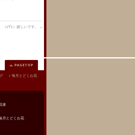
（≧∇≦）嬉しいです。
→
PAGETOP
グ
毎月とどくお花
花束
毎月とどくお花