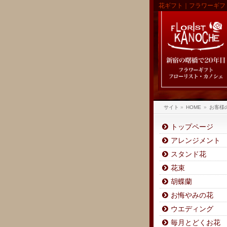
花ギフト｜フラワーギフ
サイト
»
HOME
»
お客様
トップページ
アレンジメント
スタンド花
花束
胡蝶蘭
お悔やみの花
ウエディング
毎月とどくお花