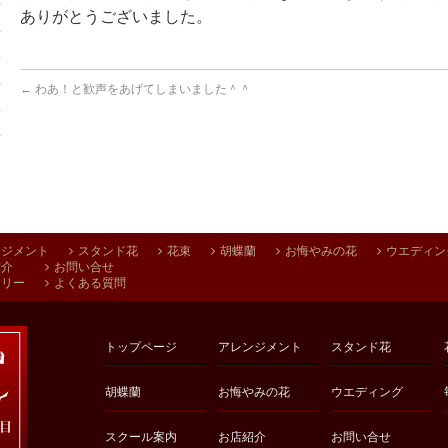
ありがとうございました。
←
わあ！と歓声をあげてしまいました＾＾
ンジメント
スタンド花
花束
胡蝶蘭
お悔やみの花
ウエディン
紹介
お問い合せ
アリー
よくある質問
トップページ
アレンジメント
スタンド花
胡蝶蘭
お悔やみの花
ウエディング
スクール案内
お店紹介
お問い合せ