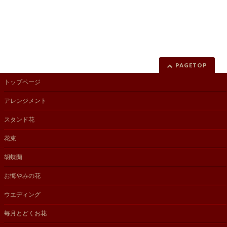
PAGETOP
トップページ
アレンジメント
スタンド花
花束
胡蝶蘭
お悔やみの花
ウエディング
毎月とどくお花