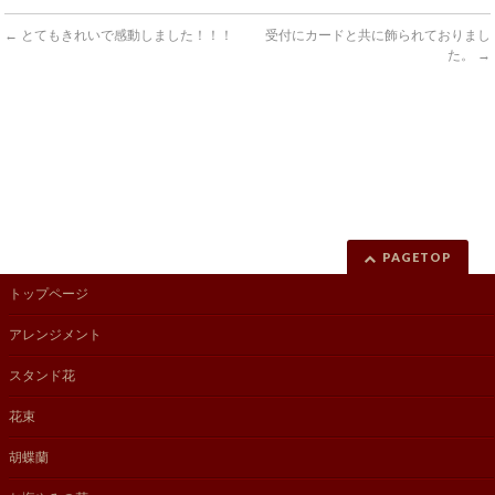
←
とてもきれいで感動しました！！！
受付にカードと共に飾られておりまし
た。
→
PAGETOP
トップページ
アレンジメント
スタンド花
花束
胡蝶蘭