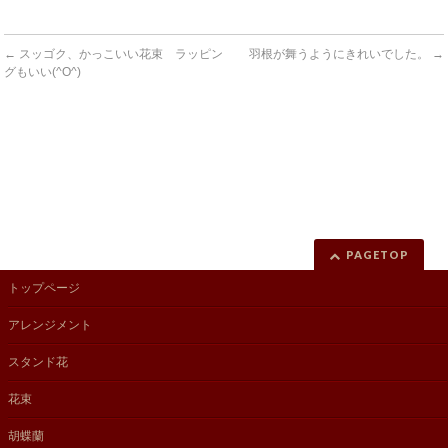
←
スッゴク、かっこいい花束 ラッピン
羽根が舞うようにきれいでした。
→
グもいい(^O^)
PAGETOP
トップページ
アレンジメント
スタンド花
花束
胡蝶蘭