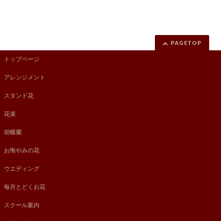
PAGETOP
トップページ
アレンジメント
スタンド花
花束
胡蝶蘭
お悔やみの花
ウエディング
毎月とどくお花
スクール案内