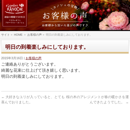
サイト
»
HOME
»
お客様の声
»
明日の到着楽しみにしております。
明日の到着楽しみにしております。
2015年3月16日
お客様の声
ご連絡ありがとうございます。
綺麗な花束に仕上げて頂き嬉しく思います。
明日の到着楽しみにしております。
←
大好きなユリが入っていると、とても
桜の木のアレジメントが春の暖かさを運
喜んでおりました。
んできたようでした。
→