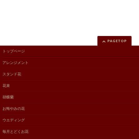
PAGETOP
トップページ
アレンジメント
スタンド花
花束
胡蝶蘭
お悔やみの花
ウエディング
毎月とどくお花