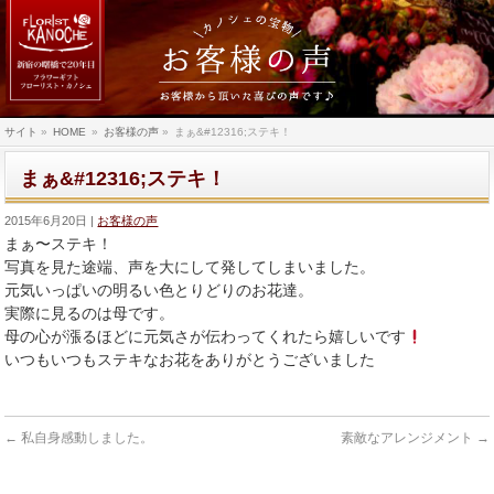
サイト
»
HOME
»
お客様の声
»
まぁ&#12316;ステキ！
まぁ&#12316;ステキ！
2015年6月20日
お客様の声
まぁ〜ステキ！
写真を見た途端、声を大にして発してしまいました。
元気いっぱいの明るい色とりどりのお花達。
実際に見るのは母です。
母の心が漲るほどに元気さが伝わってくれたら嬉しいです
いつもいつもステキなお花をありがとうございました
←
私自身感動しました。
素敵なアレンジメント
→