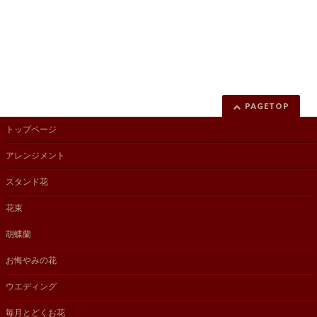
PAGETOP
トップページ
アレンジメント
スタンド花
花束
胡蝶蘭
お悔やみの花
ウエディング
毎月とどくお花