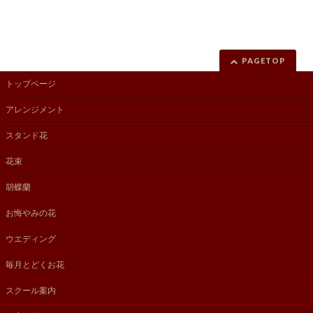
PAGETOP
トップページ
アレンジメント
スタンド花
花束
胡蝶蘭
お悔やみの花
ウエディング
毎月とどくお花
スクール案内