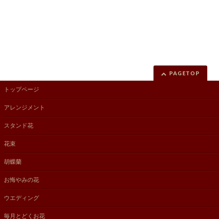
PAGETOP
トップページ
アレンジメント
スタンド花
花束
胡蝶蘭
お悔やみの花
ウエディング
毎月とどくお花