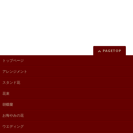
PAGETOP
トップページ
アレンジメント
スタンド花
花束
胡蝶蘭
お悔やみの花
ウエディング