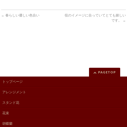
←
春らしい優しい色合い
役のイメージに合っていてとても嬉しい
です。
→
PAGETOP
トップページ
アレンジメント
スタンド花
花束
胡蝶蘭