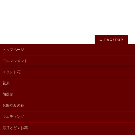
PAGETOP
トップページ
アレンジメント
スタンド花
花束
胡蝶蘭
お悔やみの花
ウエディング
毎月とどくお花