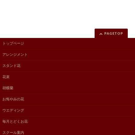
PAGETOP
トップページ
アレンジメント
スタンド花
花束
胡蝶蘭
お悔やみの花
ウエディング
毎月とどくお花
スクール案内