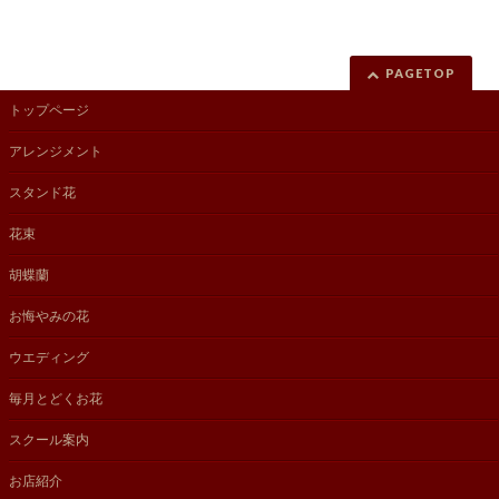
PAGETOP
トップページ
アレンジメント
スタンド花
花束
胡蝶蘭
お悔やみの花
ウエディング
毎月とどくお花
スクール案内
お店紹介