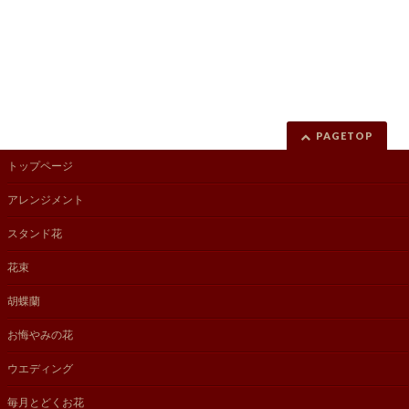
PAGETOP
トップページ
アレンジメント
スタンド花
花束
胡蝶蘭
お悔やみの花
ウエディング
毎月とどくお花