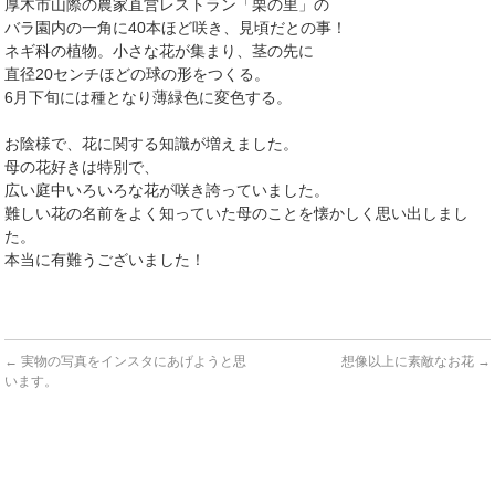
厚木市山際の農家直営レストラン「栗の里」の
バラ園内の一角に40本ほど咲き、見頃だとの事！
ネギ科の植物。小さな花が集まり、茎の先に
直径20センチほどの球の形をつくる。
6月下旬には種となり薄緑色に変色する。
お陰様で、花に関する知識が増えました。
母の花好きは特別で、
広い庭中いろいろな花が咲き誇っていました。
難しい花の名前をよく知っていた母のことを懐かしく思い出しまし
た。
本当に有難うございました！
←
実物の写真をインスタにあげようと思
想像以上に素敵なお花
→
います。