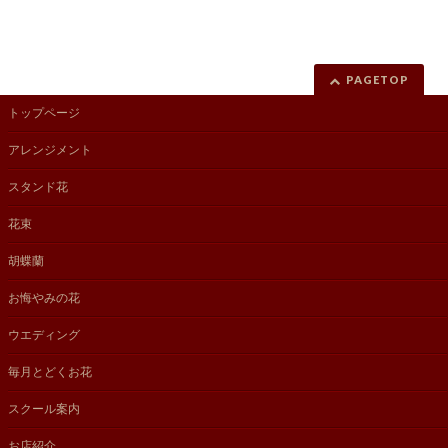
PAGETOP
トップページ
アレンジメント
スタンド花
花束
胡蝶蘭
お悔やみの花
ウエディング
毎月とどくお花
スクール案内
お店紹介