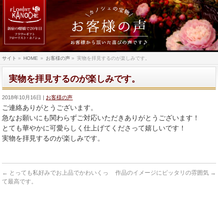
サイト
»
HOME
»
お客様の声
»
実物を拝見するのが楽しみです。
実物を拝見するのが楽しみです。
2018年10月16日
お客様の声
ご連絡ありがとうございます。
急なお願いにも関わらずご対応いただきありがとうございます！
とても華やかに可愛らしく仕上げてくださって嬉しいです！
実物を拝見するのが楽しみです。
←
とっても私好みでお上品でかわいくっ
作品のイメージにピッタリの雰囲気
→
て最高です。