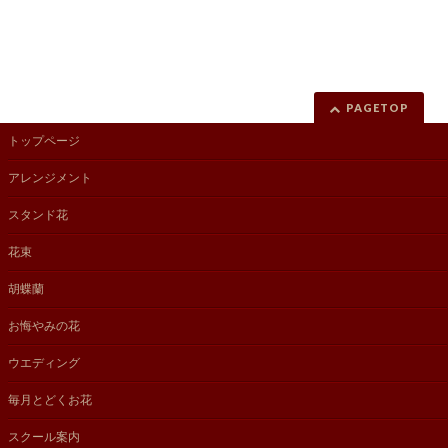
PAGETOP
トップページ
アレンジメント
スタンド花
花束
胡蝶蘭
お悔やみの花
ウエディング
毎月とどくお花
スクール案内