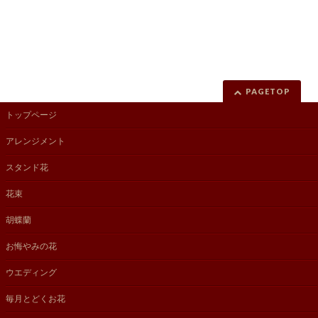
PAGETOP
トップページ
アレンジメント
スタンド花
花束
胡蝶蘭
お悔やみの花
ウエディング
毎月とどくお花