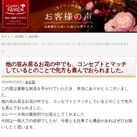
サイト
»
HOME
»
未分類
»
他の並み居るお花の中でも、コンセプトとマッチしているとのことで先方も喜んでおられまし
た。
他の並み居るお花の中でも、コンセプトとマッチ
しているとのことで先方も喜んでおられました。
2019年5月8日
未分類
この度は素敵な祝花を手がけていただき、
本当にありがとうございまし
た。
他の並み居るお花の中でも、
コンセプトとマッチしているとのことで先方
も喜んでおられました
。
エレベータ前の最前列でお迎えしてくれました
今回は一個人での依頼でしたが、
今後とも仕事でも機会があればぜひお願
いしたく思います。