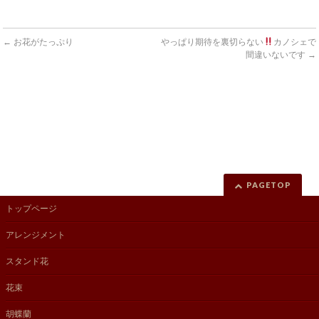
←
お花がたっぷり
やっぱり期待を裏切らない
カノシェで
間違いないです
→
PAGETOP
トップページ
アレンジメント
スタンド花
花束
胡蝶蘭