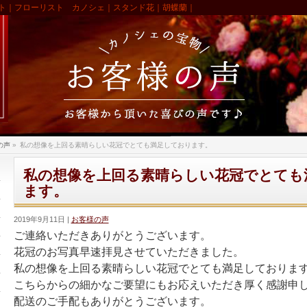
ト｜フローリスト カノシェ｜スタンド花｜胡蝶蘭｜
の声
»
私の想像を上回る素晴らしい花冠でとても満足しております。
私の想像を上回る素晴らしい花冠でとても
ます。
2019年9月11日
お客様の声
ご連絡いただきありがとうございます。
花冠のお写真早速拝見させていただきました。
私の想像を上回る素晴らしい花冠でとても満足しておりま
こちらからの細かなご要望にもお応えいただき厚く感謝申
配送のご手配もありがとうございます。