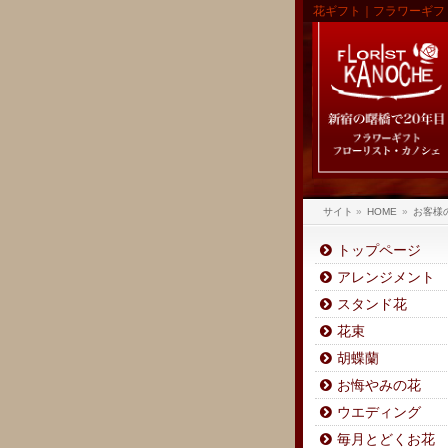
花ギフト｜フラワーギフ
サイト
»
HOME
»
お客様
トップページ
アレンジメント
スタンド花
花束
胡蝶蘭
お悔やみの花
ウエディング
毎月とどくお花