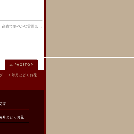
高貴で華やかな雰囲気
→
PAGETOP
グ
毎月とどくお花
花束
毎月とどくお花