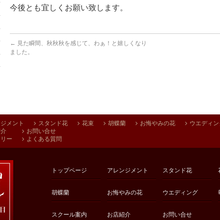
今後とも宜しくお願い致します。
←
見た瞬間、秋秋秋を感じて、わぁ！と嬉しくなり
ました。
ンジメント
スタンド花
花束
胡蝶蘭
お悔やみの花
ウエディン
紹介
お問い合せ
アリー
よくある質問
トップページ
アレンジメント
スタンド花
胡蝶蘭
お悔やみの花
ウエディング
スクール案内
お店紹介
お問い合せ