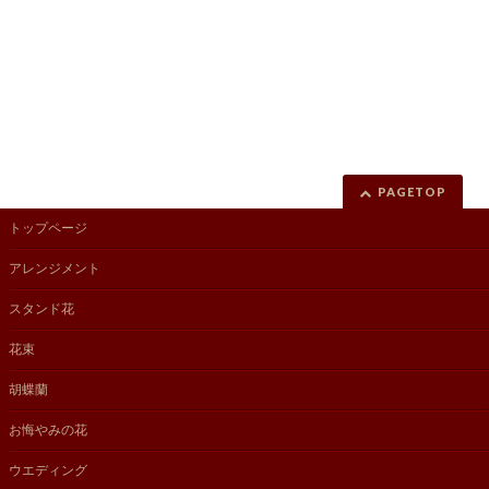
PAGETOP
トップページ
アレンジメント
スタンド花
花束
胡蝶蘭
お悔やみの花
ウエディング