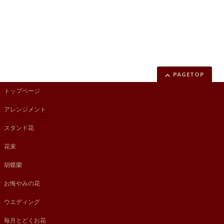
PAGETOP
トップページ
アレンジメント
スタンド花
花束
胡蝶蘭
お悔やみの花
ウエディング
毎月とどくお花