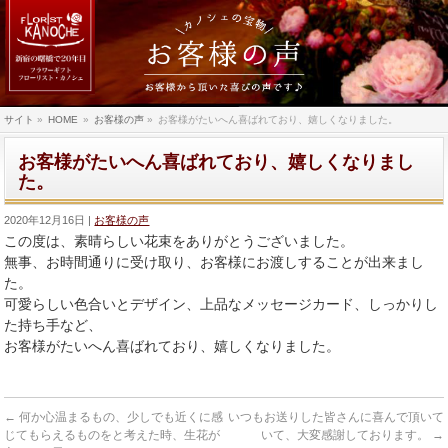
サイト
»
HOME
»
お客様の声
»
お客様がたいへん喜ばれており、嬉しくなりました。
お客様がたいへん喜ばれており、嬉しくなりまし
た。
2020年12月16日
お客様の声
この度は、素晴らしい花束をありがとうございました。
無事、お時間通りに受け取り、
お客様にお渡しすることが出来まし
た。
可愛らしい色合いとデザイン、上品なメッセージカード、
しっかりし
た持ち手など、
お客様がたいへん喜ばれており、
嬉しくなりました。
←
何か心温まるもの、少しでも近くに感
いつもお送りした皆さんに喜んで頂いて
じてもらえるものをと考えた時、生花が
いて、大変感謝しております。
→