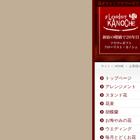
花ギフト｜フラワーギフ
サイト
»
HOME
»
お客様
トップページ
アレンジメント
スタンド花
花束
胡蝶蘭
お悔やみの花
ウエディング
毎月とどくお花