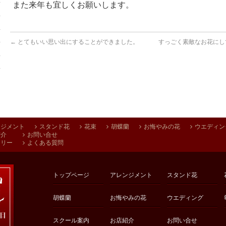
また来年も宜しくお願いします。
←
とてもいい思い出にすることができました。
すっごく素敵なお花にし
ンジメント
スタンド花
花束
胡蝶蘭
お悔やみの花
ウエディン
紹介
お問い合せ
アリー
よくある質問
トップページ
アレンジメント
スタンド花
胡蝶蘭
お悔やみの花
ウエディング
スクール案内
お店紹介
お問い合せ