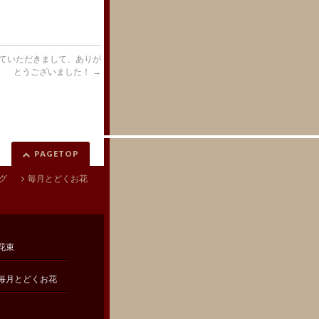
ていただきまして、ありが
とうございました！
→
PAGETOP
グ
毎月とどくお花
花束
毎月とどくお花