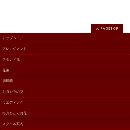
PAGETOP
トップページ
アレンジメント
スタンド花
花束
胡蝶蘭
お悔やみの花
ウエディング
毎月とどくお花
スクール案内