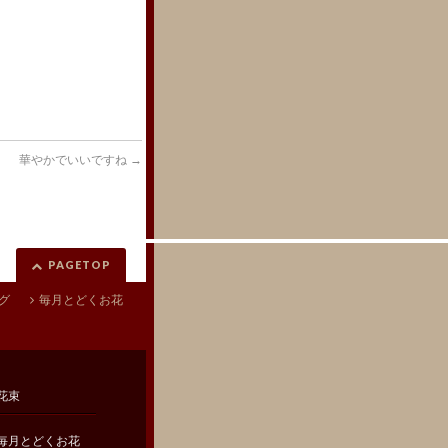
華やかでいいですね
→
PAGETOP
グ
毎月とどくお花
花束
毎月とどくお花