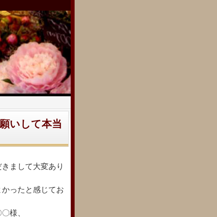
願いして本当
だきまし
て大変あり
よかったと感じてお
〇〇様、