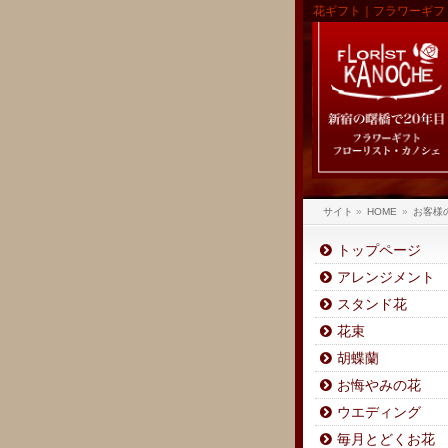
花ギフト｜フラワーギフ
サイト
»
HOME
»
お客様
トップページ
アレンジメント
スタンド花
花束
胡蝶蘭
お悔やみの花
ウエディング
毎月とどくお花