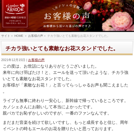
サイト
»
HOME
»
お客様の声
»
チカラ強いとても素敵なお花スタンドでした。
チカラ強いとても素敵なお花スタンドでした。
2021年12月15日
お客様の声
この度は、お世話になりありがとうございました。
来年に向け羽ばたけ！と、エールを送って頂いたような、チカラ強
いとても素敵なお花スタンドでした。
お客様が「素敵なお花！」と言ってらっしゃるお声も聞こえました
。
ライブも無事に終わり一安心し、
新幹線で帰っているところです。
カノシェさんにお願いして本当によかったです。
親バカでお恥ずかしいのですが、一番のファンなんです。
まだまだ
音楽を続けて欲しいですし、もっと成長すると信じ、周年
イベント
の時もエールのお花を贈りたいと思っております。