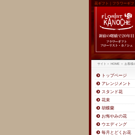
花ギフト｜フラワーギフ
サイト
»
HOME
»
お客様
トップページ
アレンジメント
スタンド花
花束
胡蝶蘭
お悔やみの花
ウエディング
毎月とどくお花