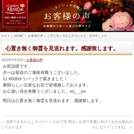
サイト
»
HOME
»
お客様の声
»
心置き無く御霊を見送れます。感謝致します。
心置き無く御霊を見送れます。感謝致します。
2022年5月24日
お客様の声
お世話様です。
夕べは発送のご連絡有難うございました。
11:00頃ゆうパックで届きました！
素晴らしい立派なお花で皆感激しております。
お心遣い頂き有難うございました。
m(_ _)m
明日は心置き無く御霊を見送れます。感謝致します。
←
信用できるからこそリピートさせて頂
明るいお花で初夏に向けてお心も晴れや
いております
かになりそうですね。
→