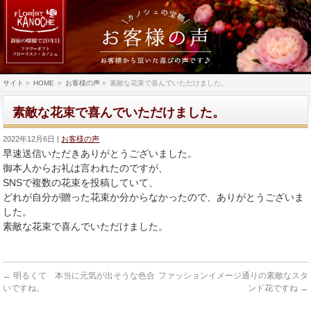
サイト
»
HOME
»
お客様の声
»
素敵な花束で喜んでいただけました。
素敵な花束で喜んでいただけました。
2022年12月6日
お客様の声
早速送信いただきありがとうございました。
御本人からお礼は言われたのですが、
SNSで複数の花束を投稿していて、
どれが自分が贈った花束か分からなかったので、
ありがとうございま
した。
素敵な花束で喜んでいただけました。
←
明るくて 本当に元気が出そうな色合
ファッションイメージ通りの素敵なスタ
いですね。
ンド花ですね
→