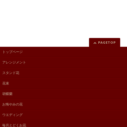
PAGETOP
トップページ
アレンジメント
スタンド花
花束
胡蝶蘭
お悔やみの花
ウエディング
毎月とどくお花