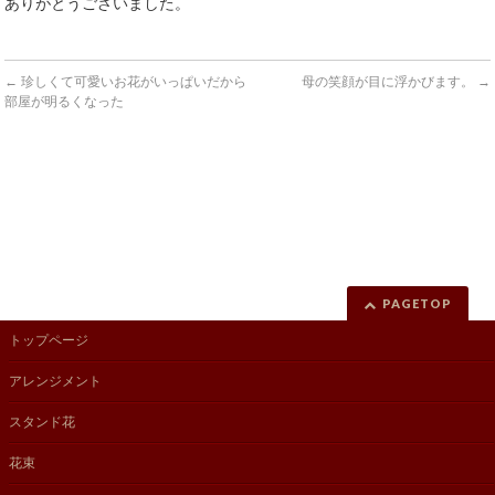
ありがとうございました。
←
珍しくて可愛いお花がいっぱいだから
母の笑顔が目に浮かびます。
→
部屋が明るくなった
PAGETOP
トップページ
アレンジメント
スタンド花
花束