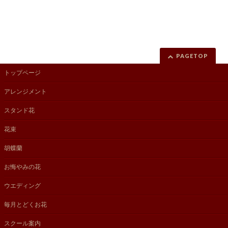
PAGETOP
トップページ
アレンジメント
スタンド花
花束
胡蝶蘭
お悔やみの花
ウエディング
毎月とどくお花
スクール案内