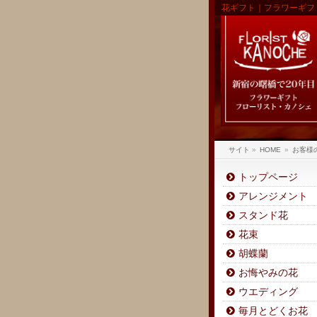
花ギフト｜フラワーギフ
サイト
»
HOME
»
お客様
トップページ
アレンジメント
スタンド花
花束
胡蝶蘭
お悔やみの花
ウエディング
毎月とどくお花