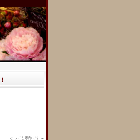
！
とっても素敵です
→