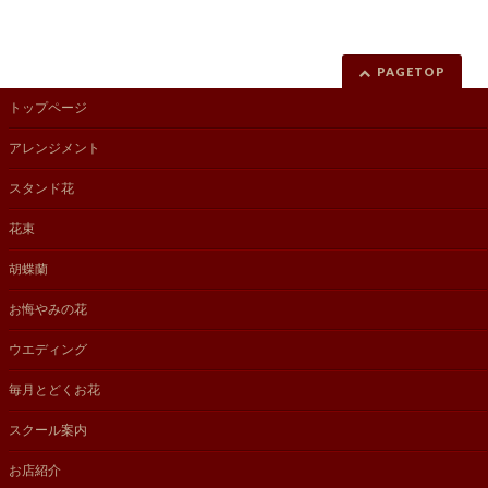
PAGETOP
トップページ
アレンジメント
スタンド花
花束
胡蝶蘭
お悔やみの花
ウエディング
毎月とどくお花
スクール案内
お店紹介