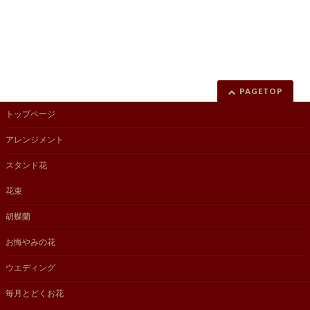
PAGETOP
トップページ
アレンジメント
スタンド花
花束
胡蝶蘭
お悔やみの花
ウエディング
毎月とどくお花