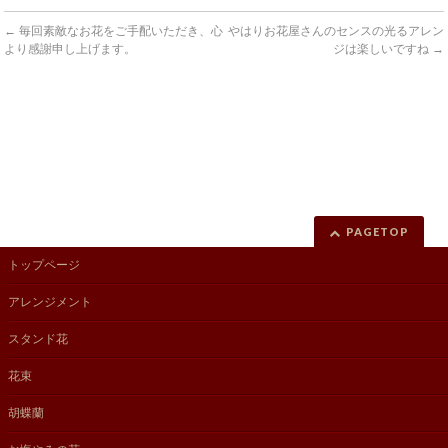
←
毎回素敵なお花をご手配いただき、心
やはりお花屋さんのセンスの光るアレン
より感謝申し上げます。
ジは楽しいですね
→
PAGETOP
トップページ
アレンジメント
スタンド花
花束
胡蝶蘭