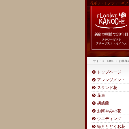
花ギフト｜フラワーギフ
サイト
»
HOME
»
お客様
トップページ
アレンジメント
スタンド花
花束
胡蝶蘭
お悔やみの花
ウエディング
毎月とどくお花