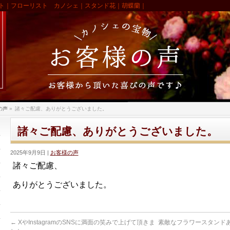
ト｜フローリスト カノシェ｜スタンド花｜胡蝶蘭｜
の声
»
諸々ご配慮、ありがとうございました。
諸々ご配慮、ありがとうございました。
2025年9月9日
お客様の声
諸々ご配慮、
ありがとうございました。
←
XやInstagramのSNSに満面の笑みで上げて頂きま
素敵なフラワースタンド