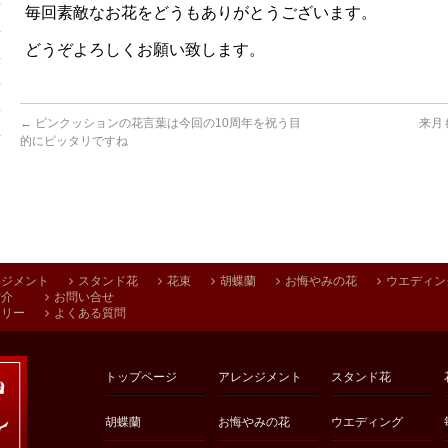
毎回素敵なお花をどうもありがとうございます。
どうぞよろしくお願い致します。
←
ピンクッションの花言葉は今回の10周年を祝う目
来月
的にピッタリですね
ンジメント
スタンド花
花束
胡蝶蘭
お悔やみの花
ウエディン
紹介
お問い合せ
アリー
よくある質問
トップページ
アレンジメント
スタンド花
胡蝶蘭
お悔やみの花
ウエディング