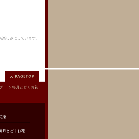
も楽しみにしています。
→
PAGETOP
グ
毎月とどくお花
花束
毎月とどくお花