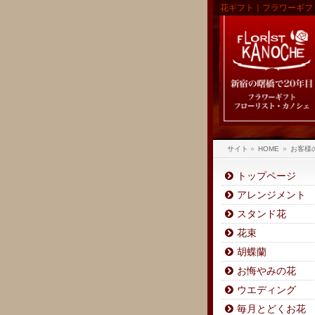
花ギフト｜フラワーギフ
サイト
»
HOME
»
お客様
トップページ
アレンジメント
スタンド花
花束
胡蝶蘭
お悔やみの花
ウエディング
毎月とどくお花