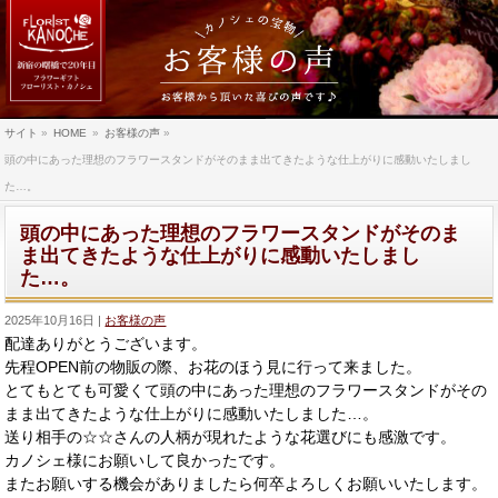
サイト
»
HOME
»
お客様の声
»
頭の中にあった理想のフラワースタンドがそのまま出てきたような仕上がりに感動いたしまし
た…。
頭の中にあった理想のフラワースタンドがそのま
ま出てきたような仕上がりに感動いたしまし
た…。
2025年10月16日
お客様の声
配達ありがとうございます。
先程OPEN前の物販の際、お花のほう見に行って来ました。
とてもとても可愛くて頭の中にあった理想のフラワースタンドがそ
の
まま出てきたような仕上がりに感動いたしました…。
送り相手の☆☆さんの人柄が現れたような花選びにも感激です
。
カノシェ様にお願いして良かったです。
またお願いする機会がありましたら何卒よろしくお願いいたします
。