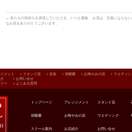
←
私たちの気持ちを表現していただき、いつも素敵
お花は、言葉にならない
なお花をありがとうございます。
ンジメント
スタンド花
花束
胡蝶蘭
お悔やみの花
ウエディン
紹介
お問い合せ
アリー
よくある質問
トップページ
アレンジメント
スタンド花
胡蝶蘭
お悔やみの花
ウエディング
スクール案内
お店紹介
お問い合せ