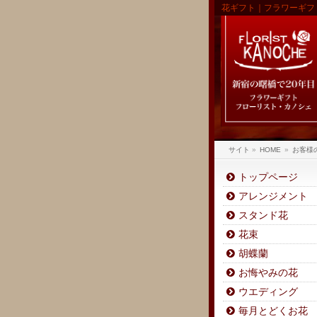
花ギフト｜フラワーギフ
サイト
»
HOME
»
お客様
トップページ
アレンジメント
スタンド花
花束
胡蝶蘭
お悔やみの花
ウエディング
毎月とどくお花