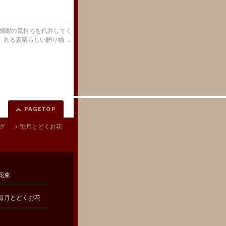
感謝の気持ちを代弁してく
れる素晴らしい贈り物
→
PAGETOP
グ
毎月とどくお花
花束
毎月とどくお花