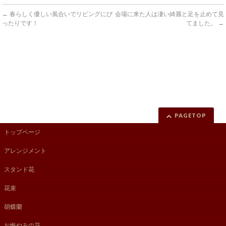
←
春らしく優しい風合いでリビングにぴ
会場に来た人は凄い綺麗と足を止めて見
ったりです！
てました。
→
PAGETOP
トップページ
アレンジメント
スタンド花
花束
胡蝶蘭
お悔やみの花