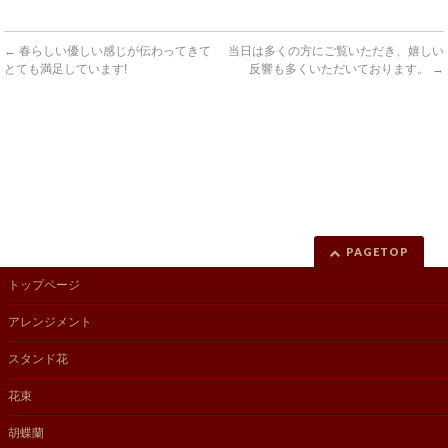
←
春らしい優しい感じが伝わってきて
当日は多くの方にご覧いただき、嬉しい
とても満足しています!
反響も多くいただいております。
→
PAGETOP
トップページ
アレンジメント
スタンド花
花束
胡蝶蘭